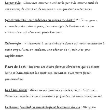
Le pendule
: Découvrez comment utiliser le pendule comme outil de
connexion, de clarté et de réponse à vos questions intérieures.
Synchronicités : coïncidences ou signes du destin
? :
Échangeons
ensemble autour des signes, des messages de l’univers et de ces
« hasards » qui n’en sont peut-être pas…
Réflexologie
: Initiez-vous à cette thérapie douce qui vous reconnecte à
votre corps. Avec, en cadeau, une séance de 15 minutes pour
expérimenter.
Fleurs de Bach
: Explorez ces élixirs floraux vibratoires qui apaisent
l’âme et harmonisent les émotions. Repartez avec votre flacon
personnalisé.
Les liens sacrés
: Âmes sœurs, flammes jumelles, contrats d’âme…
Parlons ensemble de ces connexions profondes qui nous transforment.
Le Karma familial, la numérologie et le chemin de vie
:
Décryptez